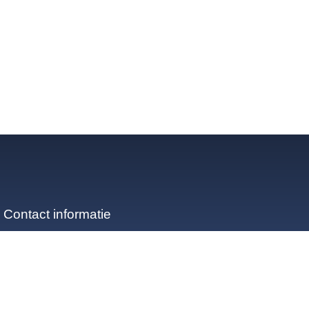
Contact informatie
0527-686 000
info@hoekstraurk.nl
Vlieter 5, 8321 WJ Urk