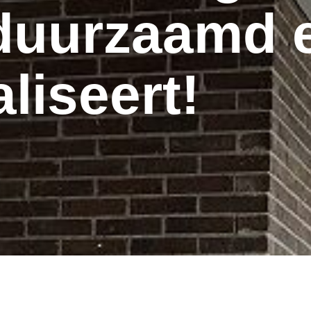
duurzaamd 
liseert!