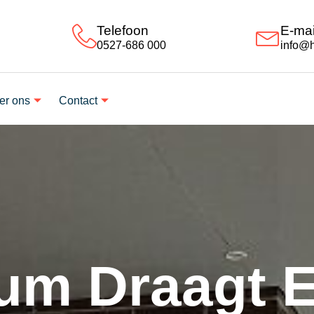
Telefoon
E-mai
0527-686 000
info@h
er ons
Contact
um Draagt E