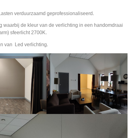
 Lasten verduurzaamd geprofessionaliseerd.
 waarbij de kleur van de verlichting in een handomdraai
rm) sfeerlicht 2700K.
en van Led verlichting.