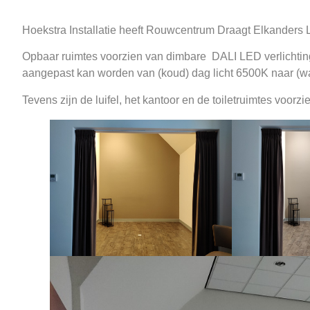
Hoekstra Installatie heeft Rouwcentrum Draagt Elkanders
Opbaar ruimtes voorzien van dimbare DALI LED verlichting
aangepast kan worden van (koud) dag licht 6500K naar (wa
Tevens zijn de luifel, het kantoor en de toiletruimtes voorzi