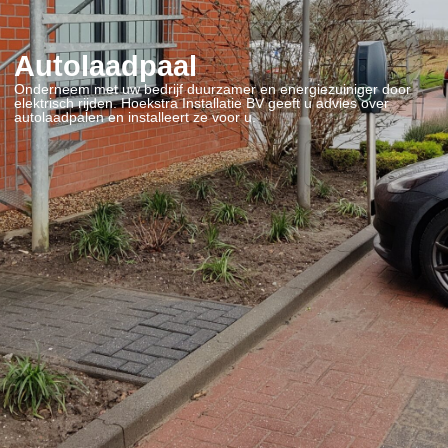
Autolaadpaal
Onderneem met uw bedrijf duurzamer en energiezuiniger door
elektrisch rijden. Hoekstra Installatie BV geeft u advies over
autolaadpalen en installeert ze voor u.