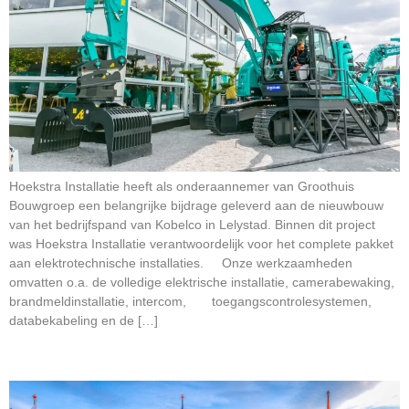
Hoekstra Installatie heeft als onderaannemer van Groothuis
Bouwgroep een belangrijke bijdrage geleverd aan de nieuwbouw
van het bedrijfspand van Kobelco in Lelystad. Binnen dit project
was Hoekstra Installatie verantwoordelijk voor het complete pakket
aan elektrotechnische installaties. Onze werkzaamheden
omvatten o.a. de volledige elektrische installatie, camerabewaking,
brandmeldinstallatie, intercom, toegangscontrolesystemen,
databekabeling en de […]
Verbouw Hartman Seatrade