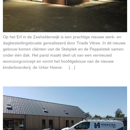
Op het Erf in de Zeeheldenwijk is een prachtige nieuwe werk- en
dagbestedingslocatie gerealiseerd door Triade Vitree. In dit nieuwe
gebouw komen cliënten van de Stekplek en de Peppelstek samen
onder één dak. Het pand maakt deel uit van een vernieuwd
woonzorgconcept en vormt het hoofdgebouw van de nieuwe
kinderboerderij: de Urker Hoeve. […]
Nieuwbouw B&B Zicht op Urk